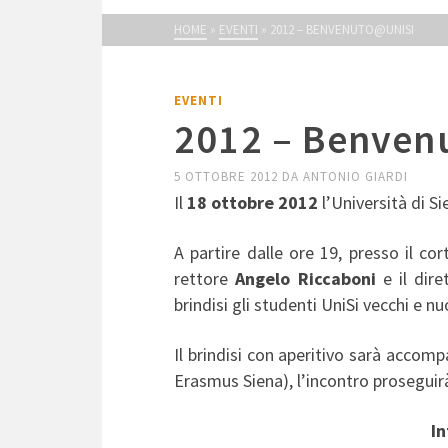
HOME
»
EVENTI
»
2012 – BENVENUTO@UNISI
EVENTI
2012 – Benven
5 OTTOBRE 2012
DA
ANTONIO GIARDI
Il
18 ottobre 2012
l’Università di Si
A partire dalle ore 19, presso il cor
rettore
Angelo Riccaboni
e il dir
brindisi gli studenti UniSi vecchi e nu
Il brindisi con aperitivo sarà accom
Erasmus Siena), l’incontro proseguir
In